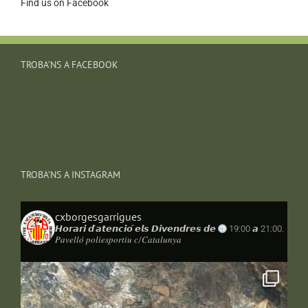
Find us on Facebook
TROBA’NS A FACEBOOK
TROBA’NS A INSTAGRAM
cxborgesgarrigues
𝙃𝙤𝙧𝙖𝙧𝙞 𝙙'𝙖𝙩𝙚𝙣𝙘𝙞𝙤́ 𝙚𝙡𝙨 𝘿𝙞𝙫𝙚𝙣𝙙𝙧𝙚𝙨 𝙙𝙚
19:00 𝙖 21:00.
𝑃𝑎𝑣𝑒𝑙𝑙𝑜́ 𝑝𝑜𝑙𝑖𝑒𝑠𝑝𝑜𝑟𝑡𝑖𝑢 𝑐/𝐶𝑎𝑡𝑎𝑙𝑢𝑛𝑦𝑎