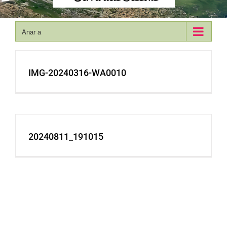
Anar a
IMG-20240316-WA0010
20240811_191015