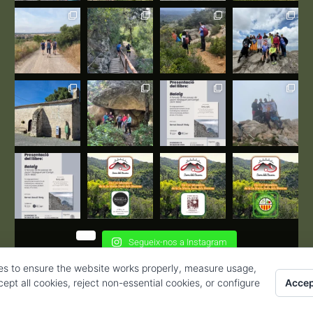
Segueix-nos a Instagram
es to ensure the website works properly, measure usage,
Accep
pt all cookies, reject non-essential cookies, or configure