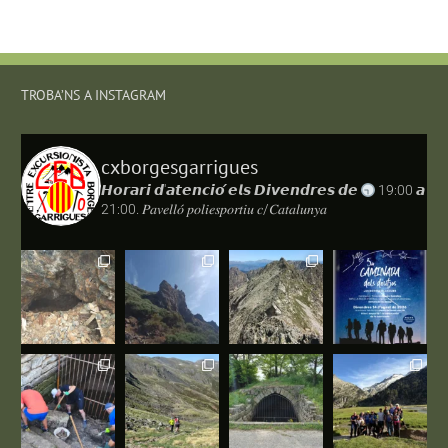
TROBA’NS A INSTAGRAM
cxborgesgarrigues
𝙃𝙤𝙧𝙖𝙧𝙞 𝙙'𝙖𝙩𝙚𝙣𝙘𝙞𝙤́ 𝙚𝙡𝙨 𝘿𝙞𝙫𝙚𝙣𝙙𝙧𝙚𝙨 𝙙𝙚
19:00 𝙖
21:00.
𝑃𝑎𝑣𝑒𝑙𝑙𝑜́ 𝑝𝑜𝑙𝑖𝑒𝑠𝑝𝑜𝑟𝑡𝑖𝑢 𝑐/𝐶𝑎𝑡𝑎𝑙𝑢𝑛𝑦𝑎