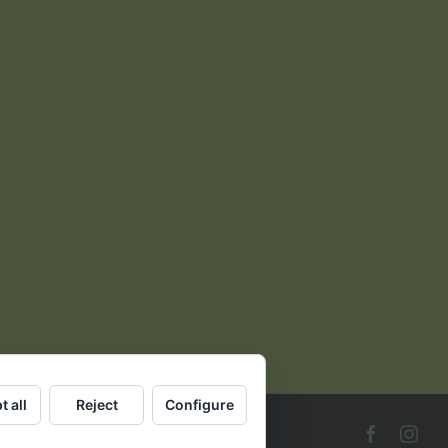
t all
Reject
Configure
Faceboo
Ins