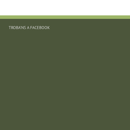
TROBA’NS A FACEBOOK