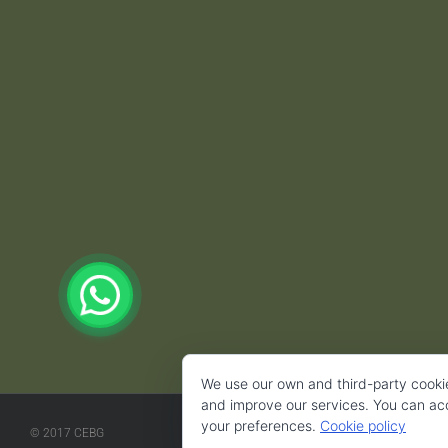
We use our own and third-party cooki
and improve our services. You can acce
your preferences.
Cookie policy
© 2017 CEBG