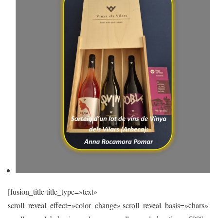
[fusion_title title_type=»text»
scroll_reveal_effect=»color_change» scroll_reveal_basis=»chars»