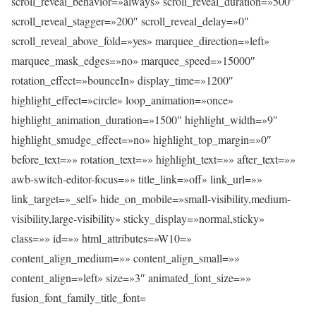
scroll_reveal_behavior=»always» scroll_reveal_duration=»500″
scroll_reveal_stagger=»200″ scroll_reveal_delay=»0″
scroll_reveal_above_fold=»yes» marquee_direction=»left»
marquee_mask_edges=»no» marquee_speed=»15000″
rotation_effect=»bounceIn» display_time=»1200″
highlight_effect=»circle» loop_animation=»once»
highlight_animation_duration=»1500″ highlight_width=»9″
highlight_smudge_effect=»no» highlight_top_margin=»0″
before_text=»» rotation_text=»» highlight_text=»» after_text=»»
awb-switch-editor-focus=»» title_link=»off» link_url=»»
link_target=»_self» hide_on_mobile=»small-visibility,medium-
visibility,large-visibility» sticky_display=»normal,sticky»
class=»» id=»» html_attributes=»W10=»
content_align_medium=»» content_align_small=»»
content_align=»left» size=»3″ animated_font_size=»»
fusion_font_family_title_font=