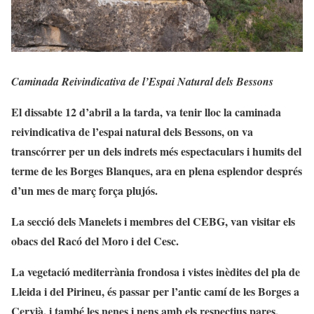
Caminada Reivindicativa de l’Espai Natural dels Bessons
El dissabte 12 d’abril a la tarda, va tenir lloc la caminada
reivindicativa de l’espai natural dels Bessons, on va
transcórrer per un dels indrets més espectaculars i humits del
terme de les Borges Blanques, ara en plena esplendor després
d’un mes de març força plujós.
La secció dels Manelets i membres del CEBG, van visitar els
obacs del Racó del Moro i del Cesc.
La vegetació mediterrània frondosa i vistes inèdites del pla de
Lleida i del Pirineu, és passar per l’antic camí de les Borges a
Cervià, i també les nenes i nens amb els respectius pares,