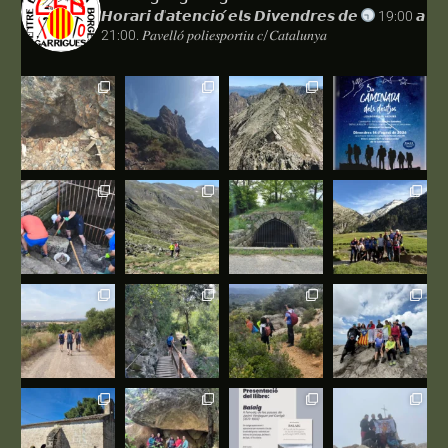
𝙃𝙤𝙧𝙖𝙧𝙞 𝙙'𝙖𝙩𝙚𝙣𝙘𝙞𝙤́ 𝙚𝙡𝙨 𝘿𝙞𝙫𝙚𝙣𝙙𝙧𝙚𝙨 𝙙𝙚
19:00 𝙖
21:00.
𝑃𝑎𝑣𝑒𝑙𝑙𝑜́ 𝑝𝑜𝑙𝑖𝑒𝑠𝑝𝑜𝑟𝑡𝑖𝑢 𝑐/𝐶𝑎𝑡𝑎𝑙𝑢𝑛𝑦𝑎