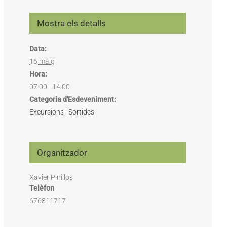
Mostra els detalls
Data:
16 maig
Hora:
07:00 - 14:00
Categoria d'Esdeveniment:
Excursions i Sortides
Organitzador
Xavier Pinillos
Telèfon
676811717