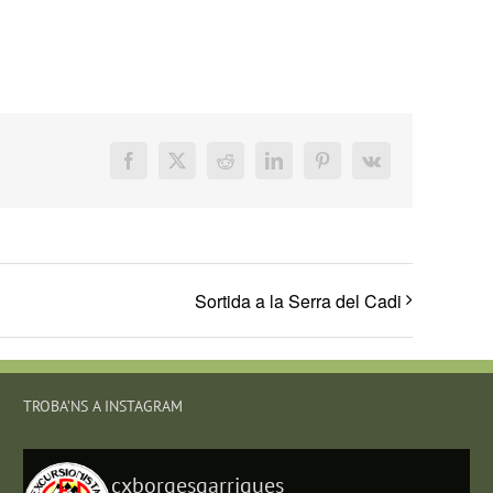
Facebook
X
Reddit
LinkedIn
Pinterest
Vk
Sortida a la Serra del Cadi
TROBA’NS A INSTAGRAM
cxborgesgarrigues