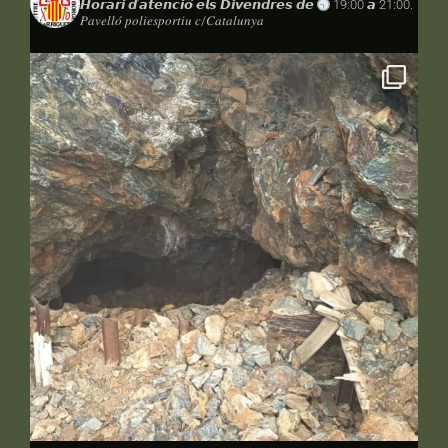
𝙃𝙤𝙧𝙖𝙧𝙞 𝙙'𝙖𝙩𝙚𝙣𝙘𝙞𝙤́ 𝙚𝙡𝙨 𝘿𝙞𝙫𝙚𝙣𝙙𝙧𝙚𝙨 𝙙𝙚
19:00 𝙖 21:00.
𝑃𝑎𝑣𝑒𝑙𝑙𝑜́ 𝑝𝑜𝑙𝑖𝑒𝑠𝑝𝑜𝑟𝑡𝑖𝑢 𝑐/𝐶𝑎𝑡𝑎𝑙𝑢𝑛𝑦𝑎