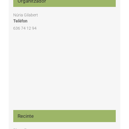
Organitzador
Núria Gilabert
Telèfon
636 74 12 94
Recinte