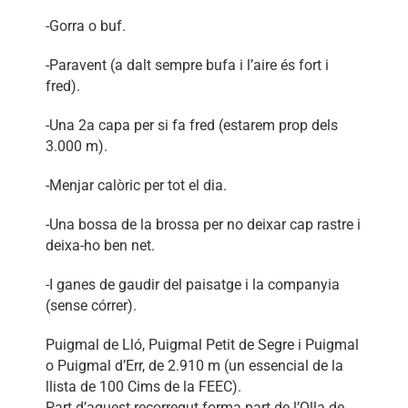
-Gorra o buf.
-Paravent (a dalt sempre bufa i l’aire és fort i
fred).
-Una 2a capa per si fa fred (estarem prop dels
3.000 m).
-Menjar calòric per tot el dia.
-Una bossa de la brossa per no deixar cap rastre i
deixa-ho ben net.
-I ganes de gaudir del paisatge i la companyia
(sense córrer).
Puigmal de Lló, Puigmal Petit de Segre i Puigmal
o Puigmal d’Err, de 2.910 m (un essencial de la
llista de 100 Cims de la FEEC).
Part d’aquest recorregut forma part de l’Olla de