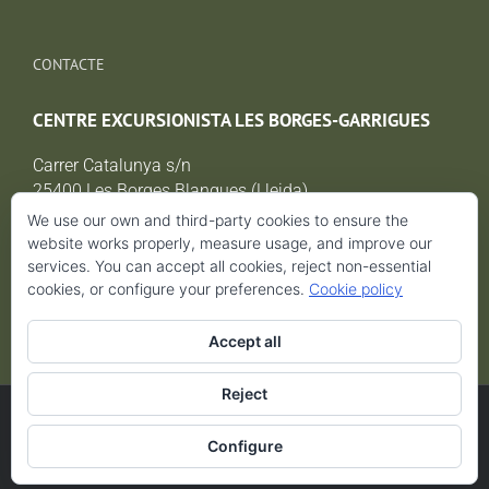
CONTACTE
CENTRE EXCURSIONISTA LES BORGES-GARRIGUES
Carrer Catalunya s/n
25400 Les Borges Blanques (Lleida)
cxborgesgarrigues@gmail.com
We use our own and third-party cookies to ensure the
website works properly, measure usage, and improve our
services. You can accept all cookies, reject non-essential
cookies, or configure your preferences.
Cookie policy
AVÍS LEGAL i POLÍTICA DE PROTECCIÓ DE DADES
Accept all
Reject
© 2017 CEBG
Configure
Facebook
Instagram