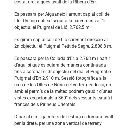
costat dret aigües avall de la Ribera d’Err.
Es passarà per Aiguaneix i amunt cap al coll de
Lló. Un cop dalt se seguirà la carena fins al 1r
objectiu: el Puigmal de Lló, 2.762,5 m.
Es girarà cap al coll de Lló carenant direcció al
2n objectiu: el Puigmal Petit de Segre, 2.808,8 m.
Es passarà per la Collada d’Er, a 2.768 m i partir
d’aquí sí que es pujarà de manera continuada
fins a coronar el 3r objectiu del dia: el Puigmal o
Puigmal d’Err 2.910 m. Sessió fotogràfica a la
creu de les Olles de Núria i el vèrtex geodèsic, on
amb el permís de la méteo podrem gaudir d’unes
vistes excepcionals a 360° dels vessants català i
francès dels Pirineus Orientals.
Dinar al cim, i ja refets de l’esforç es tornarà avall
per la dreta, per una zona vertical de terreny