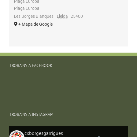
Plaça Europa
Plaça Europa
Les Borges Blanques
,
Lleida
25400
+ Mapa de Google
TROBA’NS A FACEBOOK
TROBA’NS A INSTAGRAM
cxborgesgarrigues