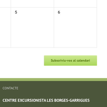
0
0
5
6
,
esdeveniments,
esdeveniments,
Subscriviu-vos al calendari
CONTACTE
CENTRE EXCURSIONISTA LES BORGES-GARRIGUES