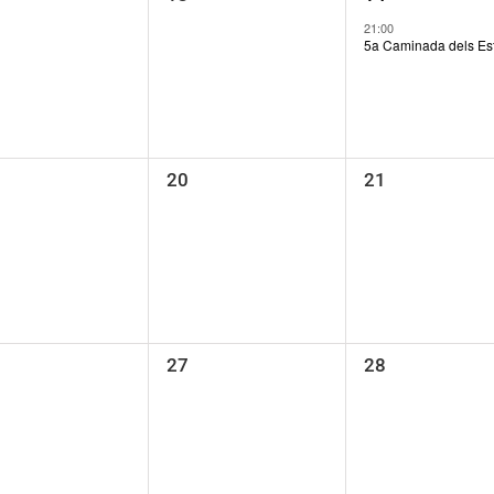
eveniments,
esdeveniments,
esdeveniment,
21:00
5a Caminada dels Es
0
0
20
21
eveniments,
esdeveniments,
esdeveniments
0
0
27
28
eveniments,
esdeveniments,
esdeveniments