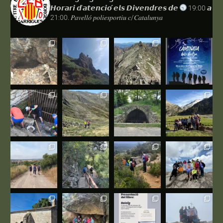
𝙃𝙤𝙧𝙖𝙧𝙞 𝙙'𝙖𝙩𝙚𝙣𝙘𝙞𝙤́ 𝙚𝙡𝙨 𝘿𝙞𝙫𝙚𝙣𝙙𝙧𝙚𝙨 𝙙𝙚
19:00 𝙖
21:00.
𝑃𝑎𝑣𝑒𝑙𝑙𝑜́ 𝑝𝑜𝑙𝑖𝑒𝑠𝑝𝑜𝑟𝑡𝑖𝑢 𝑐/𝐶𝑎𝑡𝑎𝑙𝑢𝑛𝑦𝑎