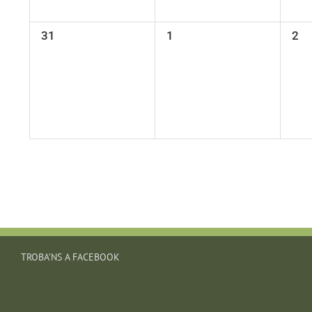
0
0
0
31
1
2
esdeveniments,
esdeveniments,
esd
TROBA’NS A FACEBOOK