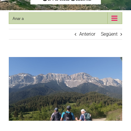
Anar a
Anterior
Següent
View
Larger
Image