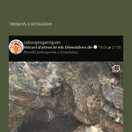
TROBA’NS A INSTAGRAM
cxborgesgarrigues
𝙃𝙤𝙧𝙖𝙧𝙞 𝙙'𝙖𝙩𝙚𝙣𝙘𝙞𝙤́ 𝙚𝙡𝙨 𝘿𝙞𝙫𝙚𝙣𝙙𝙧𝙚𝙨 𝙙𝙚
19:00 𝙖 21:00.
𝑃𝑎𝑣𝑒𝑙𝑙𝑜́ 𝑝𝑜𝑙𝑖𝑒𝑠𝑝𝑜𝑟𝑡𝑖𝑢 𝑐/𝐶𝑎𝑡𝑎𝑙𝑢𝑛𝑦𝑎