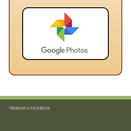
TROBA’NS A FACEBOOK