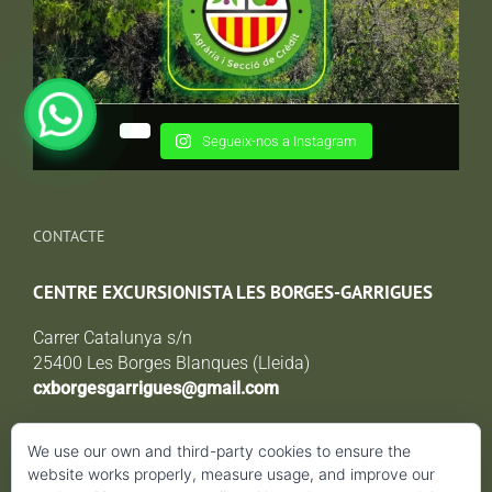
Segueix-nos a Instagram
CONTACTE
CENTRE EXCURSIONISTA LES BORGES-GARRIGUES
Carrer Catalunya s/n
25400 Les Borges Blanques (Lleida)
cxborgesgarrigues@gmail.com
We use our own and third-party cookies to ensure the
AVÍS LEGAL i POLÍTICA DE PROTECCIÓ DE DADES
website works properly, measure usage, and improve our