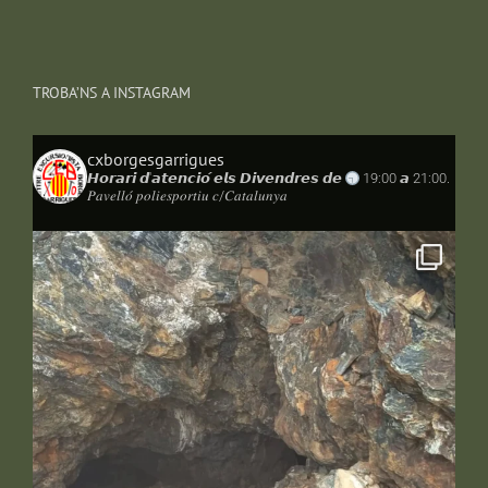
TROBA’NS A INSTAGRAM
cxborgesgarrigues
𝙃𝙤𝙧𝙖𝙧𝙞 𝙙'𝙖𝙩𝙚𝙣𝙘𝙞𝙤́ 𝙚𝙡𝙨 𝘿𝙞𝙫𝙚𝙣𝙙𝙧𝙚𝙨 𝙙𝙚
19:00 𝙖 21:00.
𝑃𝑎𝑣𝑒𝑙𝑙𝑜́ 𝑝𝑜𝑙𝑖𝑒𝑠𝑝𝑜𝑟𝑡𝑖𝑢 𝑐/𝐶𝑎𝑡𝑎𝑙𝑢𝑛𝑦𝑎