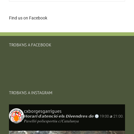
Find us on Facebook
TROBA’NS A FACEBOOK
TROBA’NS A INSTAGRAM
cxborgesgarrigues
𝙃𝙤𝙧𝙖𝙧𝙞 𝙙'𝙖𝙩𝙚𝙣𝙘𝙞𝙤́ 𝙚𝙡𝙨 𝘿𝙞𝙫𝙚𝙣𝙙𝙧𝙚𝙨 𝙙𝙚
19:00 𝙖 21:00.
𝑃𝑎𝑣𝑒𝑙𝑙𝑜́ 𝑝𝑜𝑙𝑖𝑒𝑠𝑝𝑜𝑟𝑡𝑖𝑢 𝑐/𝐶𝑎𝑡𝑎𝑙𝑢𝑛𝑦𝑎