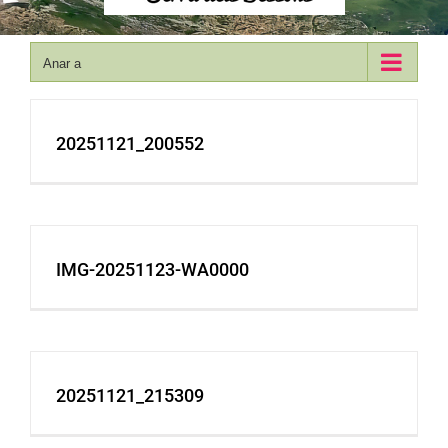
Anar a
20251121_200552
IMG-20251123-WA0000
20251121_215309