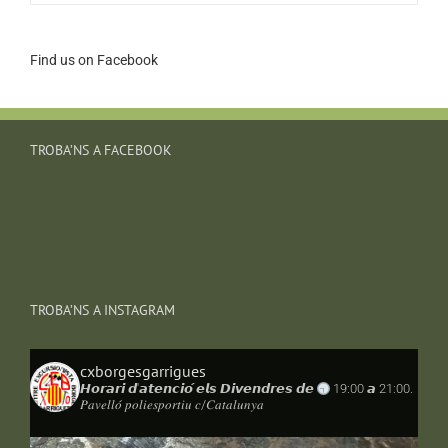
Find us on Facebook
TROBA’NS A FACEBOOK
TROBA’NS A INSTAGRAM
cxborgesgarrigues
𝙃𝙤𝙧𝙖𝙧𝙞 𝙙'𝙖𝙩𝙚𝙣𝙘𝙞𝙤́ 𝙚𝙡𝙨 𝘿𝙞𝙫𝙚𝙣𝙙𝙧𝙚𝙨 𝙙𝙚
19:00 𝙖 21:00.
𝑃𝑎𝑣𝑒𝑙𝑙𝑜́ 𝑝𝑜𝑙𝑖𝑒𝑠𝑝𝑜𝑟𝑡𝑖𝑢 𝑐/𝐶𝑎𝑡𝑎𝑙𝑢𝑛𝑦𝑎