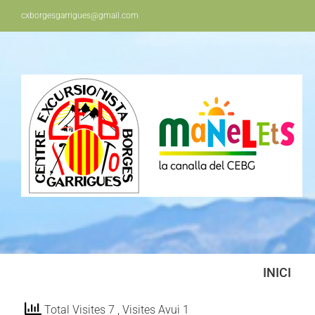
Skip
cxborgesgarrigues@gmail.com
to
content
INICI
Total Visites 7
, Visites Avui 1