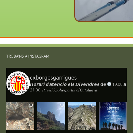
TROBA’NS A INSTAGRAM
cxborgesgarrigues
𝙃𝙤𝙧𝙖𝙧𝙞 𝙙'𝙖𝙩𝙚𝙣𝙘𝙞𝙤́ 𝙚𝙡𝙨 𝘿𝙞𝙫𝙚𝙣𝙙𝙧𝙚𝙨 𝙙𝙚
19:00 𝙖
21:00.
𝑃𝑎𝑣𝑒𝑙𝑙𝑜́ 𝑝𝑜𝑙𝑖𝑒𝑠𝑝𝑜𝑟𝑡𝑖𝑢 𝑐/𝐶𝑎𝑡𝑎𝑙𝑢𝑛𝑦𝑎