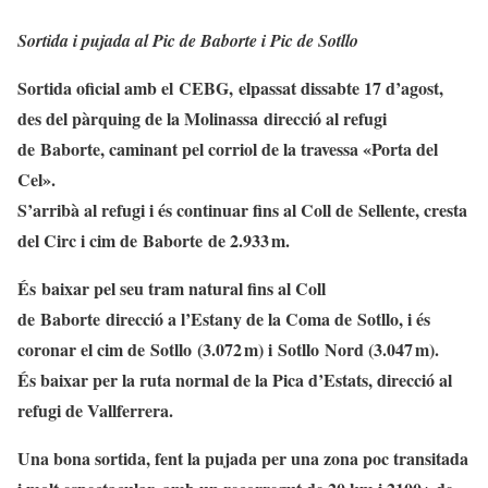
Sortida i pujada al Pic de Baborte i Pic de Sotllo
Sortida oficial amb el
CEBG
,
elpassat
dissabte 17 d’agost,
des del pàrquing de la
Molinassa
direcció al refugi
de
Baborte
, caminant pel corriol de la travessa «Porta del
Cel».
S’arribà al refugi i és continuar fins al Coll de
Sellente
, cresta
del Circ i cim de
Baborte
de 2.933 m.
És baixar pel seu tram natural fins al Coll
de
Baborte
direcció a l’Estany de la Coma de
Sotllo
, i és
coronar el cim de
Sotllo
(3.072 m) i
Sotllo
Nord (3.047 m).
És baixar per la ruta normal de la Pica d’Estats, direcció al
refugi de Vallferrera.
Una bona sortida, fent la pujada per una zona poc transitada