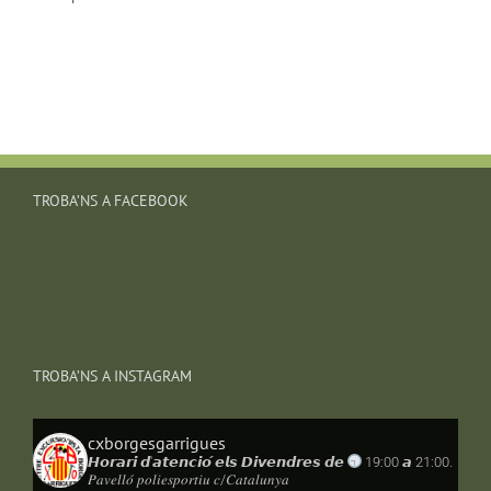
TROBA’NS A FACEBOOK
TROBA’NS A INSTAGRAM
cxborgesgarrigues
𝙃𝙤𝙧𝙖𝙧𝙞 𝙙'𝙖𝙩𝙚𝙣𝙘𝙞𝙤́ 𝙚𝙡𝙨 𝘿𝙞𝙫𝙚𝙣𝙙𝙧𝙚𝙨 𝙙𝙚
19:00 𝙖 21:00.
𝑃𝑎𝑣𝑒𝑙𝑙𝑜́ 𝑝𝑜𝑙𝑖𝑒𝑠𝑝𝑜𝑟𝑡𝑖𝑢 𝑐/𝐶𝑎𝑡𝑎𝑙𝑢𝑛𝑦𝑎