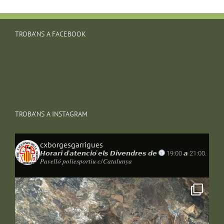
TROBA’NS A FACEBOOK
TROBA’NS A INSTAGRAM
cxborgesgarrigues
𝙃𝙤𝙧𝙖𝙧𝙞 𝙙'𝙖𝙩𝙚𝙣𝙘𝙞𝙤́ 𝙚𝙡𝙨 𝘿𝙞𝙫𝙚𝙣𝙙𝙧𝙚𝙨 𝙙𝙚
19:00 𝙖 21:00.
𝑃𝑎𝑣𝑒𝑙𝑙𝑜́ 𝑝𝑜𝑙𝑖𝑒𝑠𝑝𝑜𝑟𝑡𝑖𝑢 𝑐/𝐶𝑎𝑡𝑎𝑙𝑢𝑛𝑦𝑎