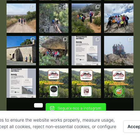
Segueix-nos a Instagram
es to ensure the website works properly, measure usage,
Accep
pt all cookies, reject non-essential cookies, or configure