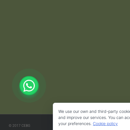
We use our own and third-party cooki
and improve our services. You can acce
your preferences.
Cookie policy
© 2017 CEBG