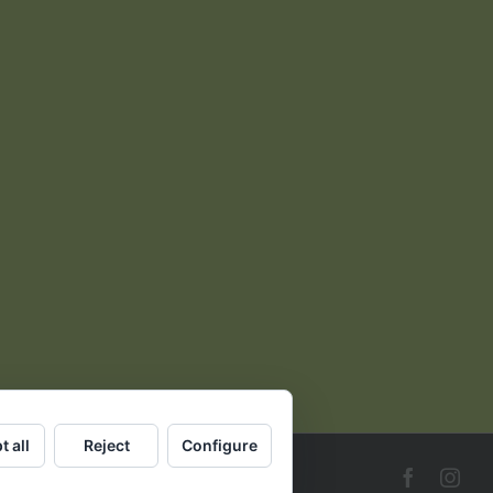
t all
Reject
Configure
Faceboo
Ins