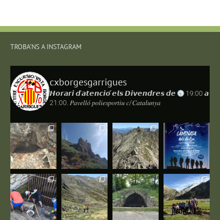
TROBA’NS A INSTAGRAM
cxborgesgarrigues
𝙃𝙤𝙧𝙖𝙧𝙞 𝙙'𝙖𝙩𝙚𝙣𝙘𝙞𝙤́ 𝙚𝙡𝙨 𝘿𝙞𝙫𝙚𝙣𝙙𝙧𝙚𝙨 𝙙𝙚
19:00 𝙖
21:00.
𝑃𝑎𝑣𝑒𝑙𝑙𝑜́ 𝑝𝑜𝑙𝑖𝑒𝑠𝑝𝑜𝑟𝑡𝑖𝑢 𝑐/𝐶𝑎𝑡𝑎𝑙𝑢𝑛𝑦𝑎