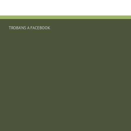
TROBA’NS A FACEBOOK