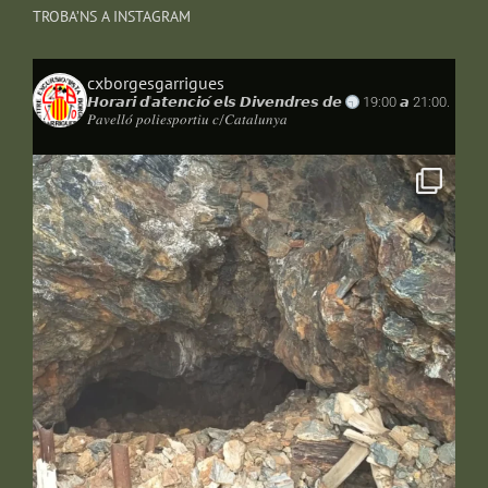
TROBA’NS A INSTAGRAM
cxborgesgarrigues
𝙃𝙤𝙧𝙖𝙧𝙞 𝙙'𝙖𝙩𝙚𝙣𝙘𝙞𝙤́ 𝙚𝙡𝙨 𝘿𝙞𝙫𝙚𝙣𝙙𝙧𝙚𝙨 𝙙𝙚
19:00 𝙖 21:00.
𝑃𝑎𝑣𝑒𝑙𝑙𝑜́ 𝑝𝑜𝑙𝑖𝑒𝑠𝑝𝑜𝑟𝑡𝑖𝑢 𝑐/𝐶𝑎𝑡𝑎𝑙𝑢𝑛𝑦𝑎