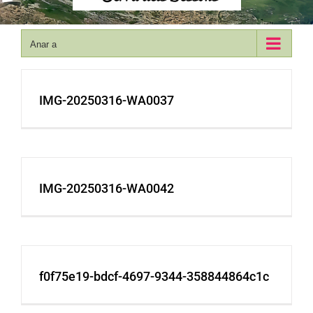
Anar a
IMG-20250316-WA0037
IMG-20250316-WA0042
f0f75e19-bdcf-4697-9344-358844864c1c