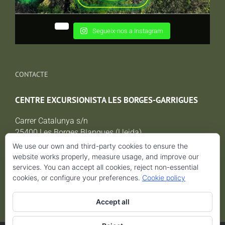
Segueix-nos a Instagram
CONTACTE
CENTRE EXCURSIONISTA LES BORGES-GARRIGUES
Carrer Catalunya s/n
25400 Les Borges Blanques (Lleida)
cxborgesgarrigues@gmail.com
We use our own and third-party cookies to ensure the
website works properly, measure usage, and improve our
services. You can accept all cookies, reject non-essential
cookies, or configure your preferences.
Cookie policy
AVÍS LEGAL i POLÍTICA DE PROTECCIÓ DE DADES
Accept all