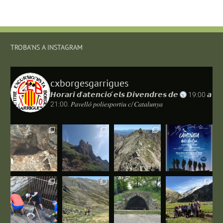
TROBA’NS A INSTAGRAM
cxborgesgarrigues
𝙃𝙤𝙧𝙖𝙧𝙞 𝙙'𝙖𝙩𝙚𝙣𝙘𝙞𝙤́ 𝙚𝙡𝙨 𝘿𝙞𝙫𝙚𝙣𝙙𝙧𝙚𝙨 𝙙𝙚
19:00 𝙖
21:00.
𝑃𝑎𝑣𝑒𝑙𝑙𝑜́ 𝑝𝑜𝑙𝑖𝑒𝑠𝑝𝑜𝑟𝑡𝑖𝑢 𝑐/𝐶𝑎𝑡𝑎𝑙𝑢𝑛𝑦𝑎