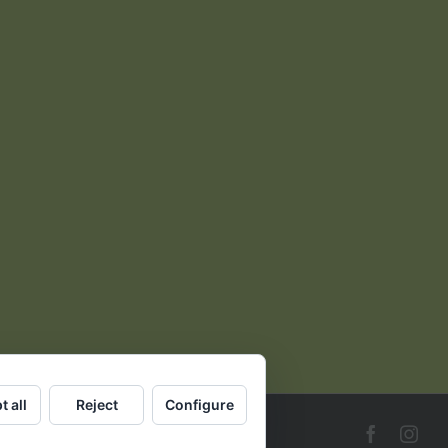
t all
Reject
Configure
Faceboo
Ins