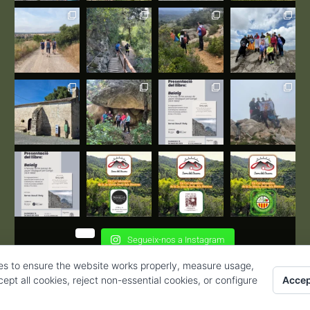
Segueix-nos a Instagram
es to ensure the website works properly, measure usage,
Accep
pt all cookies, reject non-essential cookies, or configure