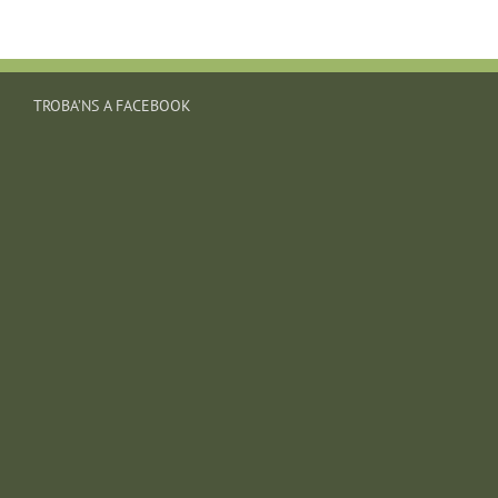
TROBA’NS A FACEBOOK