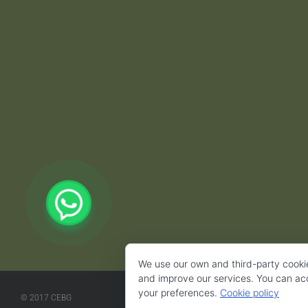
We use our own and third-party cooki
and improve our services. You can acce
your preferences.
Cookie policy
© 2017 CEBG