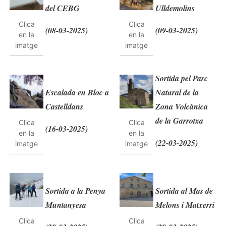
del CEBG
Ulldemolins
Clica
Clica
(08-03-2025)
(09-03-2025)
en la
en la
imatge
imatge
Sortida pel Parc
Escalada en Bloc a
Natural de la
Castelldans
Zona Volcànica
de la Garrotxa
Clica
Clica
(16-03-2025)
en la
en la
(22-03-2025)
imatge
imatge
Sortida a la Penya
Sortida al Mas de
Muntanyesa
Melons i Matxerri
Clica
Clica