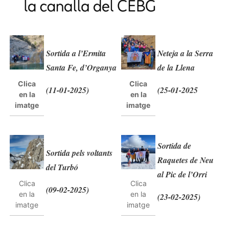
Sortida a l’Ermita
Neteja a la Serra
Santa Fe, d’Organya
de la Llena
Clica
Clica
(11-01-2025)
(25-01-2025
en la
en la
imatge
imatge
Sortida de
Sortida pels voltants
Raquetes de Neu
del Turbó
al Pic de l’Orri
Clica
Clica
(09-02-2025)
en la
en la
(23-02-2025)
imatge
imatge