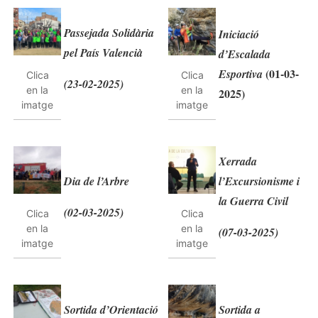
Passejada Solidària
Iniciació
pel País Valencià
d’Escalada
(01-03-
Esportiva
Clica
Clica
(23-02-2025)
en la
en la
2025)
imatge
imatge
Xerrada
Dia de l’Arbre
l’Excursionisme i
la Guerra Civil
(02-03-2025)
Clica
Clica
en la
en la
(07-03-2025)
imatge
imatge
Sortida d’Orientació
Sortida a