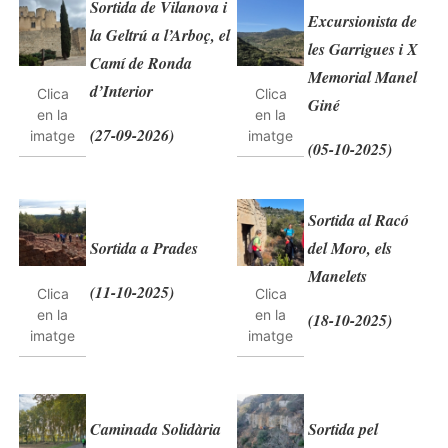
Sortida de Vilanova i
Excursionista de
la Geltrú a l’Arboç, el
les Garrigues i X
Camí de Ronda
Memorial Manel
d’Interior
Clica
Clica
Giné
en la
en la
(27-09-2026)
imatge
imatge
(05-10-2025)
Sortida al Racó
Sortida a Prades
del Moro, els
Manelets
(11-10-2025)
Clica
Clica
en la
en la
(18-10-2025)
imatge
imatge
Caminada Solidària
Sortida pel