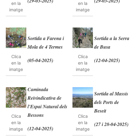
(29-03-2025)
(29-03-2025)
en la
en la
imatge
imatge
Sortida a Farena i
Sortida a la Serra
Mola de 4 Termes
de Busa
Clica
Clica
(05-04-2025)
(12-04-2025)
en la
en la
imatge
imatge
Caminada
Sortida al Massís
Reivindicativa de
dels Ports de
l’Espai Natural dels
Beseit
Bessons
Clica
Clica
en la
en la
(27 i 28-04-2025)
(12-04-2025)
imatge
imatge