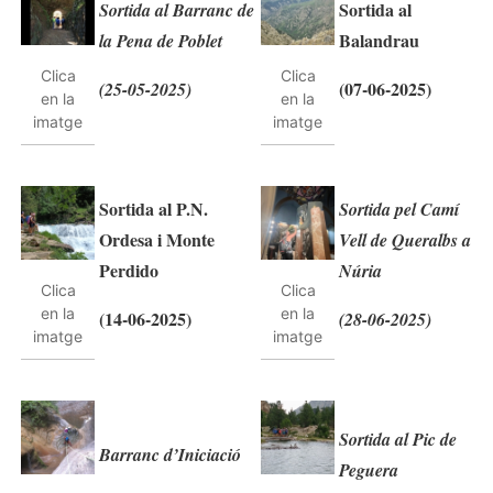
Sortida al
Sortida al Barranc de
Balandrau
la Pena de Poblet
Clica
Clica
(07-06-2025)
(25-05-2025)
en la
en la
imatge
imatge
Sortida al P.N.
Sortida pel Camí
Ordesa i Monte
Vell de Queralbs a
Perdido
Núria
Clica
Clica
en la
en la
(14-06-2025)
(28-06-2025)
imatge
imatge
Sortida al Pic de
Barranc d’Iniciació
Peguera