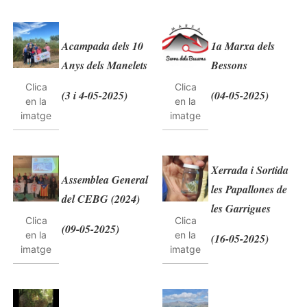
Acampada dels 10
1a Marxa dels
Anys dels Manelets
Bessons
Clica
Clica
(3 i 4-05-2025)
(04-05-2025)
en la
en la
imatge
imatge
Xerrada i Sortida
Assemblea General
les Papallones de
del CEBG (2024)
les Garrigues
Clica
Clica
(09-05-2025)
en la
en la
(16-05-2025)
imatge
imatge