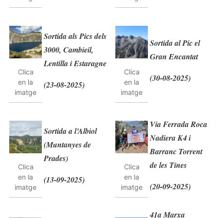
Sortida als Pics dels
Sortida al Pic el
3000, Cambieil,
Gran Encantat
Lentilla i Estaragne
Clica
Clica
(30-08-2025)
en la
en la
(23-08-2025)
imatge
imatge
Via Ferrada Roca
Sortida a l’Albiol
Nadiera K4 i
(Muntanyes de
Barranc Torrent
Prades)
de les Tines
Clica
Clica
en la
en la
(13-09-2025)
(20-09-2025)
imatge
imatge
41a Marxa